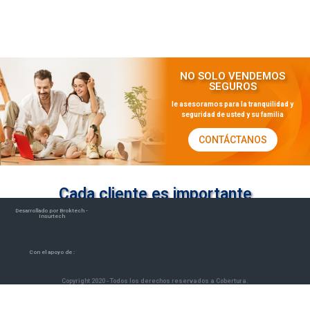
NO SOLO VENDEMOS
SEGUROS
le asesoramos para la tranquilidad y
seguridad de usted y su familia
CONTÁCTANOS
Cada cliente es importante
Desarrollado por Broktech -
Insurtech
Con el apoyo de :
Copyright 2020 - Todos los derechos reservados a Cobertura.