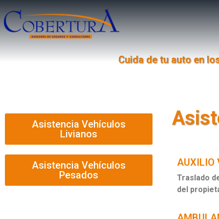
Cuida de tu auto en lo
Asist
Asistencia Vehículos
Livianos
AUXILIO
Asistencia Vehículos
Pesados
Traslado de
del propiet
AMBULAN